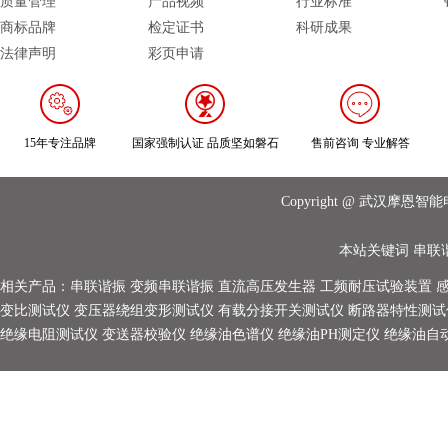
质量管理
产品视频
行业标准
商标品牌
检定证书
科研成果
法律声明
彩页申请
15年专注品牌
国家强制认证 品质坚如磐石
售前咨询 专业解答
Copyright @ 武汉摩
本站关键词
串联
相关产品：
串联谐振
变频串联谐振
直流高压发生器
工频耐压试验装置
变比测试仪
变压器绕组变形测试仪
有载分接开关测试仪
断路器特性测试
绝缘电阻测试仪
变送器校验仪
绝缘油色谱仪
绝缘油PH测定仪
绝缘油自