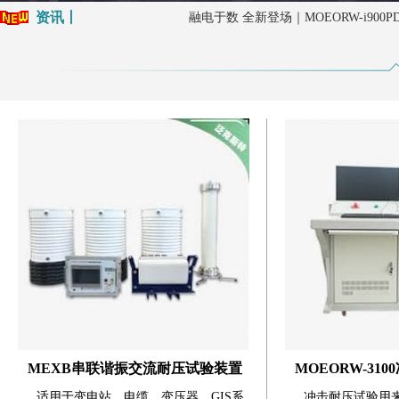
资讯丨
融电于数 全新登场｜MOEORW-i90
粽香迎端午，匠心伴前行|武汉摩恩2026年
劳动筑梦，假期如约|武汉摩恩2026年五一
清明寄哀思，保电护平安|武汉摩恩2026清
设备交付 赋能运维 专业培训夯实保障|武
设备交付赋能检测 专业培训保驾护航｜武
融电于数 全新登场｜MOEORW-i90
MEXB串联谐振交流耐压试验装置
MOEORW-31
适用于变电站、电缆、变压器、GIS系
冲击耐压试验用