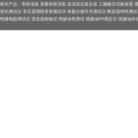
相关产品：
串联谐振
变频串联谐振
直流高压发生器
工频耐压试验装置
变比测试仪
变压器绕组变形测试仪
有载分接开关测试仪
断路器特性测试
绝缘电阻测试仪
变送器校验仪
绝缘油色谱仪
绝缘油PH测定仪
绝缘油自