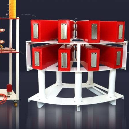
设备交付赋能检测 专业培训保驾护航｜武
融电于数 全新登场｜MOEORW-i90
粽香迎端午，匠心伴前行|武汉摩恩2026年
劳动筑梦，假期如约|武汉摩恩2026年五一
清明寄哀思，保电护平安|武汉摩恩2026清
设备交付 赋能运维 专业培训夯实保障|武
设备交付赋能检测 专业培训保驾护航｜武