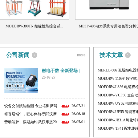
MOEORW-390TN 绝缘性能综合试...
MESP-405电力系统专用油色谱分析
公司新闻
技术文章
more
MERLC-606 瓦斯继电器校
融电于数 全新登场｜
MOEORW...
26-07-27
MOEORW-1109F 数字式..
MOEORW-LS86 电缆双枪.
MOEORW-VCP30 全自动.
MOEORW-UY62 携式剩余
设备交付赋能检测 专业培训保驾
26-07-31
MOEORW-UF55 智能蓄电.
护...
粽香迎端午，匠心伴前行|武汉摩
26-06-18
MOEORW-JB31A氧化锌避
恩...
劳动筑梦，假期如约|武汉摩恩20...
26-05-01
MOEORW-TP41 配电终端.
深圳供