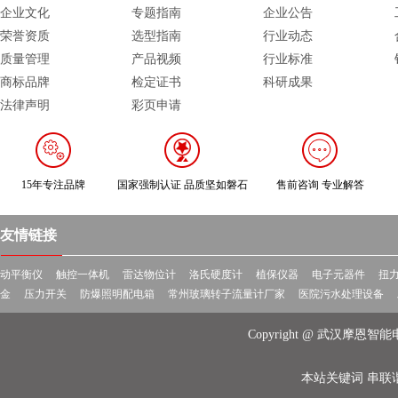
企业文化
专题指南
企业公告
荣誉资质
选型指南
行业动态
质量管理
产品视频
行业标准
商标品牌
检定证书
科研成果
法律声明
彩页申请
15年专注品牌
国家强制认证 品质坚如磐石
售前咨询 专业解答
友情链接
动平衡仪
触控一体机
雷达物位计
洛氏硬度计
植保仪器
电子元器件
扭
金
压力开关
防爆照明配电箱
常州玻璃转子流量计厂家
医院污水处理设备
Copyright @ 武汉摩
本站关键词
串联