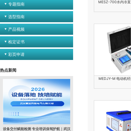
MESZ-700水内冷
专题指南
选型指南
产品视频
检定证书
彩页申请
热点新闻
MEDJY-M 电动机
设备交付赋能检测 专业培训保驾护航｜武汉