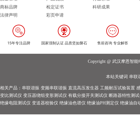
商标品牌
检定证书
科研成果
法律声明
彩页申请
15年专注品牌
国家强制认证 品质坚如磐石
售前咨询 专业解答
Copyright @ 武汉摩
本站关键词
串联
相关产品：
串联谐振
变频串联谐振
直流高压发生器
工频耐压试验装置
变比测试仪
变压器绕组变形测试仪
有载分接开关测试仪
断路器特性测试
绝缘电阻测试仪
变送器校验仪
绝缘油色谱仪
绝缘油PH测定仪
绝缘油自