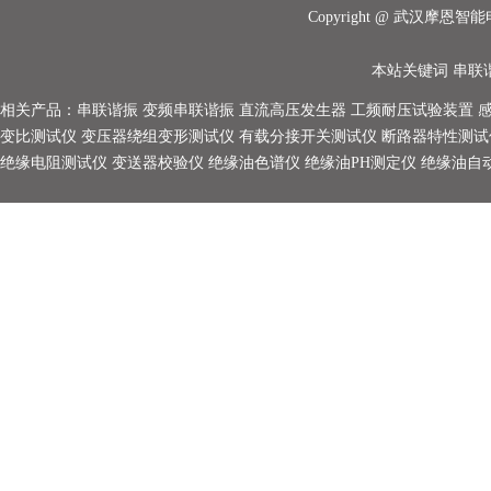
Copyright @ 武汉摩
本站关键词
串联
相关产品：
串联谐振
变频串联谐振
直流高压发生器
工频耐压试验装置
变比测试仪
变压器绕组变形测试仪
有载分接开关测试仪
断路器特性测试
绝缘电阻测试仪
变送器校验仪
绝缘油色谱仪
绝缘油PH测定仪
绝缘油自