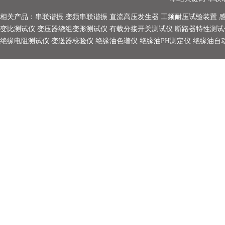
相关产品：
串联谐振
变频串联谐振
直流高压发生器
工频耐压试验装置
变比测试仪
变压器绕组变形测试仪
有载分接开关测试仪
断路器特性测试
绝缘电阻测试仪
变送器校验仪
绝缘油色谱仪
绝缘油PH测定仪
绝缘油自