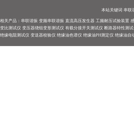
本站关键词
串联
相关产品：
串联谐振
变频串联谐振
直流高压发生器
工频耐压试验装置
变比测试仪
变压器绕组变形测试仪
有载分接开关测试仪
断路器特性测试
绝缘电阻测试仪
变送器校验仪
绝缘油色谱仪
绝缘油PH测定仪
绝缘油自